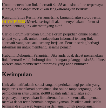
Untuk menemukan link alternatif slot88 atau slot online terpercaya
lainnya, anda dapat melakukan langkah-langkah berikut:
Kunjungi Situs Resmi: Pertama-tama, kunjungi situs slot88 resmi
OLYMPUS88
. Mereka seringkali akan menyediakan informasi
terbaru tentang link alternatif yang aktif.
Cari di Forum Perjudian Online: Forum perjudian online adalah
tempat yang baik untuk mendapatkan informasi tentang link
alternatif yang baru atau sedang berjalan. Pemain sering berbagi
informasi ini untuk membantu sesama pemain.
Hubungi Dukungan Pelanggan: Jika anda tidak dapat menemukan
link alternatif valid, hubungi tim dukungan pelanggan slot88 online.
Mereka akan memberikan informasi yang anda butuhkan.
Kesimpulan
Link alternatif adalah solusi sangat diperlukan bagi pemain yang
ingin terus menikmati permainan slot online tanpa terganggu oleh
pemblokiran situs utama. slot88 adalah salah satu situs slot
terpercaya menyediakan link alternatif untuk memastikan pemain
mereka dapat tetap bermain dengan nyaman. Pastikan anda selalu
bermain di situs web terpercaya dan aman untuk pengalaman