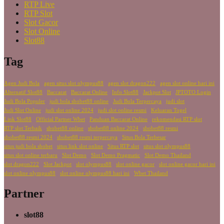
RTP Live
RTP Slot
Slot Gacor
Slot Online
Slot88
Tag
Agen Judi Bola
agen situs slot olympus88
agen slot dragon222
agen slot online hari ini
Alternatif Slot88
Baccarat
Baccarat Online
Info Slot88
Jackpot Slot
JPTOTO Login
Judi Bola Populer
judi bola sbobet88 online
Judi Bola Terpercaya
judi slot
Judi Slot Online
judi slot online 2024
judi slot online resmi
Keluaran Togel
Link Slot88
Official Partner Wbet
Panduan Baccarat Online
rekomendasi RTP slot
RTP slot Terbaik
sbobet88 online
sbobet88 online 2024
sbobet88 resmi
sbobet88 resmi 2024
sbobet88 resmi terpercaya
Situs Bola Terbesar
situs judi bola sbobet
situs link slot online
Situs RTP slot
situs slot olympus88
situs slot online terbaru
Slot Demo
Slot Demo Pragmatic
Slot Demo Thailand
slot dragon222
Slot Jackpot
slot olympus88
slot online gacor
slot online gacor hari ini
slot online olympus88
slot online olympus88 hari ini
Wbet Thailand
Partner
slot88