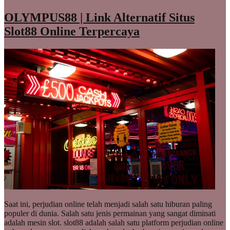
OLYMPUS88 | Link Alternatif Situs
Slot88 Online Terpercaya
Saat ini, perjudian online telah menjadi salah satu hiburan paling
populer di dunia. Salah satu jenis permainan yang sangat diminati
adalah mesin slot. slot88 adalah salah satu platform perjudian online