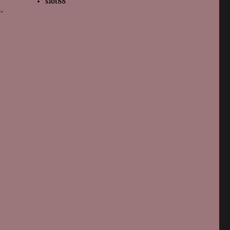
slot88
.