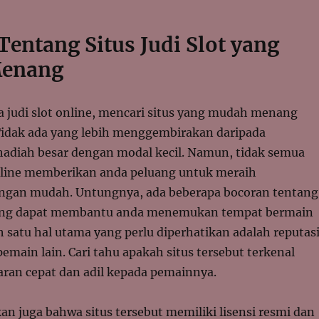
entang Situs Judi Slot yang
enang
ta judi slot online, mencari situs yang mudah menang
Tidak ada yang lebih menggembirakan daripada
diah besar dengan modal kecil. Namun, tidak semua
 online memberikan anda peluang untuk meraih
gan mudah. Untungnya, ada beberapa bocoran tentang
t yang dapat membantu anda menemukan tempat bermain
h satu hal utama yang perlu diperhatikan adalah reputas
pemain lain. Cari tahu apakah situs tersebut terkenal
an cepat dan adil kepada pemainnya.
ikan juga bahwa situs tersebut memiliki lisensi resmi dan